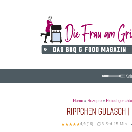
Kei
Home
»
Rezepte
»
Fleischgericht
RIPPCHEN GULASCH |
4,9
(16)
3 Std 15 Min