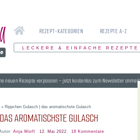
REZEPT-KATEGORIEN
REZEPTE A-Z
LECKERE & EINFACHE REZEPTE
ne neuen Rezepte verpassen – jetzt kostenlos zum Newsletter anmel
e
»
Rippchen Gulasch | das aromatischste Gulasch
 DAS AROMATISCHSTE GULASCH
Autor:
Anja Würfl
12. Mai 2022
18 Kommentare