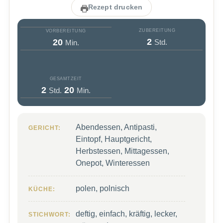
Rezept drucken
ZUBEREITUNG
VORBEREITUNG
Stunden
Minuten
2
20
Std.
Min.
GESAMTZEIT
Stunden
Minuten
2
20
Std.
Min.
Abendessen, Antipasti,
GERICHT:
Eintopf, Hauptgericht,
Herbstessen, Mittagessen,
Onepot, Winteressen
polen, polnisch
KÜCHE:
deftig, einfach, kräftig, lecker,
STICHWORT: