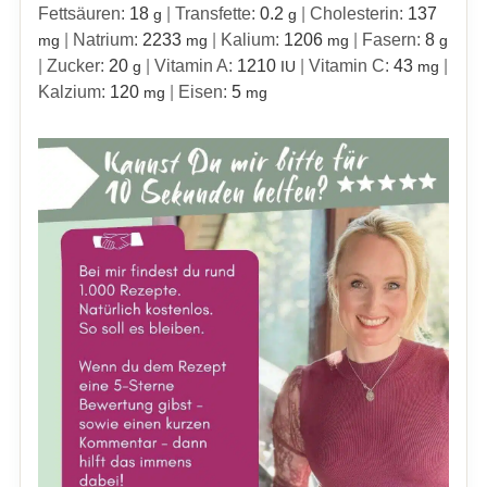
Fettsäuren:
18
|
Transfette:
0.2
|
Cholesterin:
137
g
g
|
Natrium:
2233
|
Kalium:
1206
|
Fasern:
8
mg
mg
mg
g
|
Zucker:
20
|
Vitamin A:
1210
|
Vitamin C:
43
|
g
IU
mg
Kalzium:
120
|
Eisen:
5
mg
mg