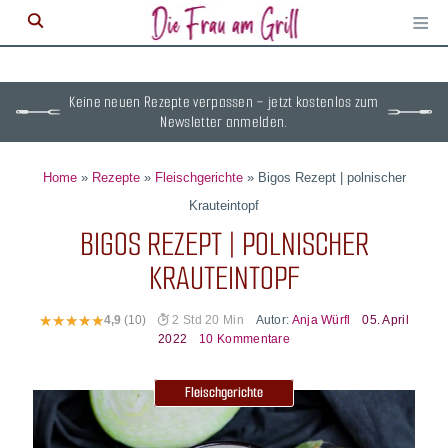
≡
M
ö
Keine neuen Rezepte verpassen – jetzt kostenlos zum
Newsletter anmelden.
Home
»
Rezepte
»
Fleischgerichte
»
Bigos Rezept | polnischer
Krauteintopf
BIGOS REZEPT | POLNISCHER
KRAUTEINTOPF
Autor:
Anja Würfl
05. April
4,9
(10)
2 Std 20 Min
2022
10 Kommentare
Fleischgerichte