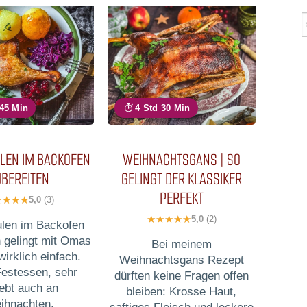
 45 Min
4 Std 30 Min
LEN IM BACKOFEN
WEIHNACHTSGANS | SO
UBEREITEN
GELINGT DER KLASSIKER
PERFEKT
5,0
(3)
5,0
(2)
len im Backofen
n gelingt mit Omas
Bei meinem
irklich einfach.
Weihnachtsgans Rezept
Festessen, sehr
dürften keine Fragen offen
iebt auch an
bleiben: Krosse Haut,
ihnachten.