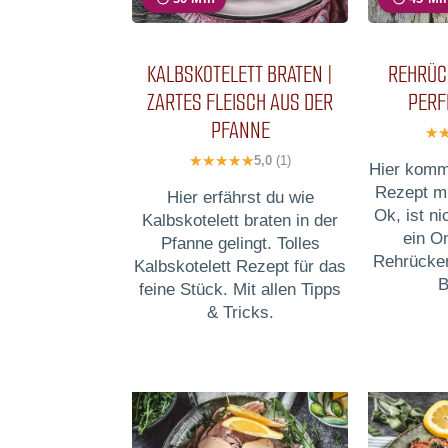
KALBSKOTELETT BRATEN |
REHRÜC
ZARTES FLEISCH AUS DER
PERF
PFANNE
5,0
(1)
Hier komm
Rezept mi
Hier erfährst du wie
Ok, ist ni
Kalbskotelett braten in der
ein O
Pfanne gelingt. Tolles
Rehrücken
Kalbskotelett Rezept für das
B
feine Stück. Mit allen Tipps
& Tricks.