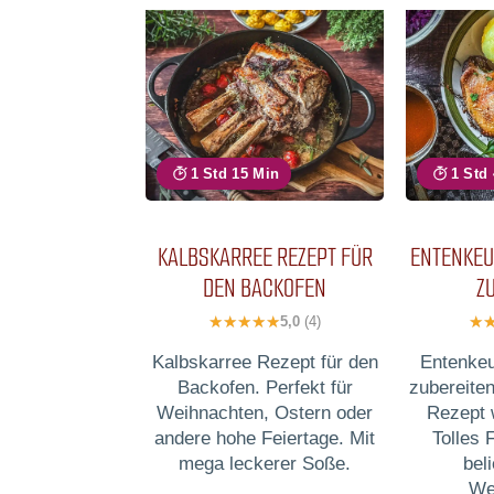
1 Std 15 Min
1 Std
KALBSKARREE REZEPT FÜR
ENTENKEU
DEN BACKOFEN
Z
5,0
(4)
Kalbskarree Rezept für den
Entenkeu
Backofen. Perfekt für
zubereite
Weihnachten, Ostern oder
Rezept w
andere hohe Feiertage. Mit
Tolles 
mega leckerer Soße.
bel
We