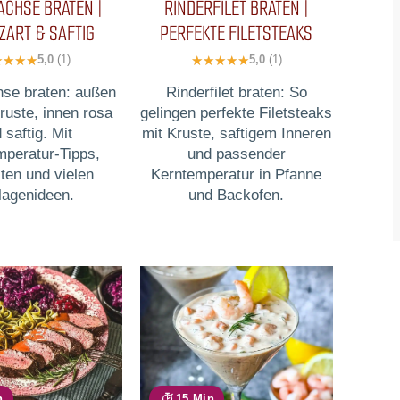
CHSE BRATEN |
RINDERFILET BRATEN |
ZART & SAFTIG
PERFEKTE FILETSTEAKS
5,0
(1)
5,0
(1)
se braten: außen
Rinderfilet braten: So
ruste, innen rosa
gelingen perfekte Filetsteaks
 saftig. Mit
mit Kruste, saftigem Inneren
mperatur-Tipps,
und passender
ten und vielen
Kerntemperatur in Pfanne
lagenideen.
und Backofen.
n
15 Min