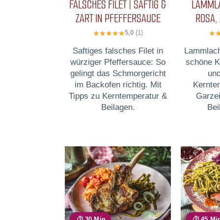
FALSCHES FILET | SAFTIG &
LAMMLA
ZART IN PFEFFERSAUCE
ROSA, 
5,0
(1)
Saftiges falsches Filet in
Lammlach
würziger Pfeffersauce: So
schöne K
gelingt das Schmorgericht
und
im Backofen richtig. Mit
Kernte
Tipps zu Kerntemperatur &
Garzei
Beilagen.
Bei
30 Min
45 Mi