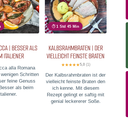
n
1 Std 45 Min
CCA | BESSER ALS
KALBSRAHMBRATEN | DER
M ITALIENER
VIELLEICHT FEINSTE BRATEN
5,0
(1)
cca alla Romana
 wenigen Schritten
Der Kalbsrahmbraten ist der
eser feine Genuss
vielleicht feinste Braten den
 Besser als beim
ich kenne. Mit diesem
Italiener.
Rezept gelingt er saftig mit
genial leckererer Soße.