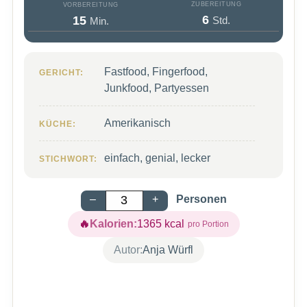
ZUBEREITUNG
VORBEREITUNG
Stunden
Minuten
6
15
Std.
Min.
Fastfood, Fingerfood,
GERICHT:
Junkfood, Partyessen
Amerikanisch
KÜCHE:
einfach, genial, lecker
STICHWORT:
–
+
Personen
Kalorien:
1365
kcal
Autor:
Anja Würfl