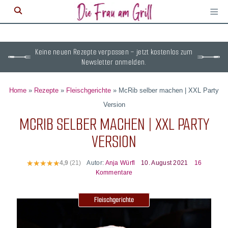
≡
M
ö
Keine neuen Rezepte verpassen – jetzt kostenlos zum
Newsletter anmelden.
Home
»
Rezepte
»
Fleischgerichte
»
McRib selber machen | XXL Party
Version
MCRIB SELBER MACHEN | XXL PARTY
VERSION
Autor:
Anja Würfl
10. August 2021
16
4,9
(21)
Kommentare
Fleischgerichte