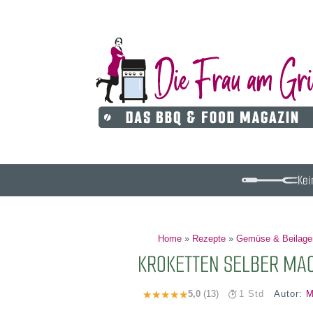
Kei
Home
»
Rezepte
»
Gemüse & Beilage
KROKETTEN SELBER MACH
Autor:
M
5,0
(13)
1 Std