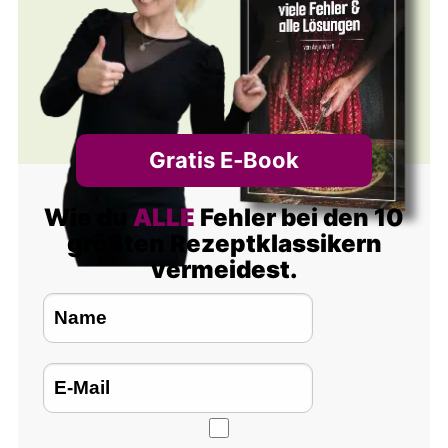
Gratis E‑Book
Wie du
ALLE
Fehler bei den 10
größten Rezeptklassikern
vermeidest.