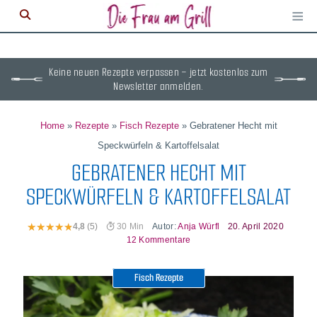
≡
M
ö
Keine neuen Rezepte verpassen – jetzt kostenlos zum
Newsletter anmelden.
Home
»
Rezepte
»
Fisch Rezepte
»
Gebratener Hecht mit
Speckwürfeln & Kartoffelsalat
GEBRATENER HECHT MIT
SPECKWÜRFELN & KARTOFFELSALAT
Autor:
Anja Würfl
20. April 2020
4,8
(5)
30 Min
12 Kommentare
Fisch Rezepte