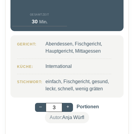
GESAMTZEIT
Minuten
30
Min.
Abendessen, Fischgericht,
GERICHT:
Hauptgericht, Mittagessen
International
KÜCHE:
einfach, Fischgericht, gesund,
STICHWORT:
leckr, schnell, wenig gräten
–
+
Portionen
Autor:
Anja Würfl