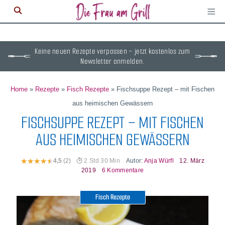
≡
M
ö
Keine neuen Rezepte verpassen – jetzt kostenlos zum
Newsletter anmelden.
Home
»
Rezepte
»
Fisch Rezepte
»
Fischsuppe Rezept – mit Fischen
aus heimischen Gewässern
FISCHSUPPE REZEPT – MIT FISCHEN
AUS HEIMISCHEN GEWÄSSERN
Autor:
Anja Würfl
12. März
4,5
(2)
2 Std 30 Min
2019
6 Kommentare
Fisch Rezepte