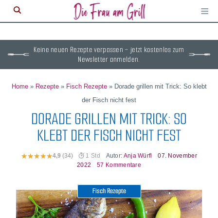
≡
M
ö
Keine neuen Rezepte verpassen – jetzt kostenlos zum
Newsletter anmelden.
Home
»
Rezepte
»
Fisch Rezepte
»
Dorade grillen mit Trick: So klebt
der Fisch nicht fest
DORADE GRILLEN MIT TRICK: SO
KLEBT DER FISCH NICHT FEST
Autor:
Anja Würfl
07. November
4,9
(34)
1 Std
2022
57 Kommentare
Fisch Rezepte