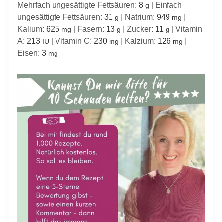
Mehrfach ungesättigte Fettsäuren:
8
|
Einfach
g
ungesättigte Fettsäuren:
31
|
Natrium:
949
|
g
mg
Kalium:
625
|
Fasern:
13
|
Zucker:
11
|
Vitamin
mg
g
g
A:
213
|
Vitamin C:
230
|
Kalzium:
126
|
IU
mg
mg
Eisen:
3
mg