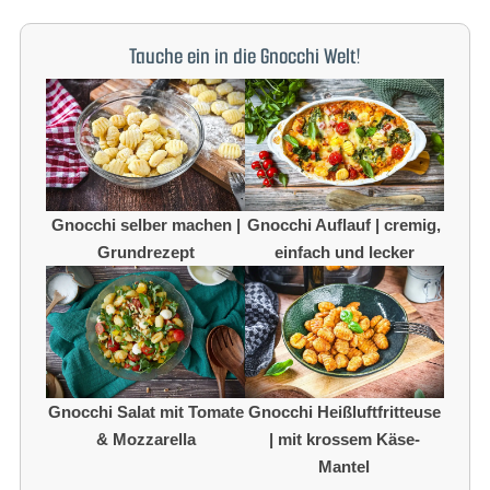
Tauche ein in die Gnocchi Welt!
Gnocchi selber machen |
Gnocchi Auflauf | cremig,
Grundrezept
einfach und lecker
Gnocchi Salat mit Tomate
Gnocchi Heißluftfritteuse
& Mozzarella
| mit krossem Käse-
Mantel