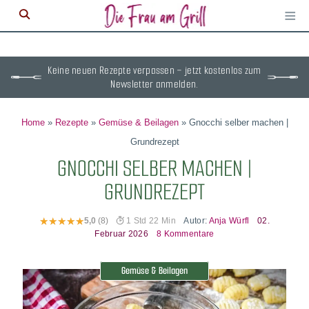
≡
M
ö
Keine neuen Rezepte verpassen – jetzt kostenlos zum
Newsletter anmelden.
Home
»
Rezepte
»
Gemüse & Beilagen
»
Gnocchi selber machen |
Grundrezept
GNOCCHI SELBER MACHEN |
GRUNDREZEPT
Autor:
Anja Würfl
02.
5,0
(8)
1 Std 22 Min
Februar 2026
8 Kommentare
Gemüse & Beilagen