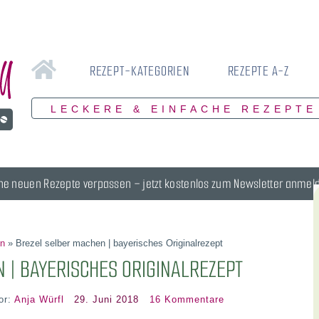
REZEPT-KATEGORIEN
REZEPTE A-Z
LECKERE & EINFACHE REZEPTE
ne neuen Rezepte verpassen – jetzt kostenlos zum Newsletter anmel
n
»
Brezel selber machen | bayerisches Originalrezept
 | BAYERISCHES ORIGINALREZEPT
or:
Anja Würfl
29. Juni 2018
16 Kommentare