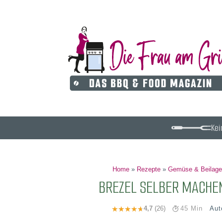
Kei
Home
»
Rezepte
»
Gemüse & Beilage
BREZEL SELBER MACHEN
Aut
4,7
(26)
45 Min