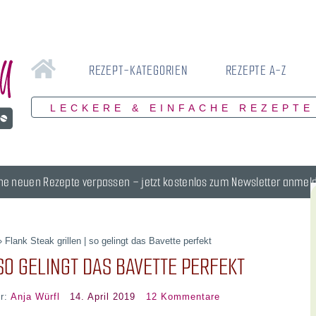
REZEPT-KATEGORIEN
REZEPTE A-Z
LECKERE & EINFACHE REZEPTE
ne neuen Rezepte verpassen – jetzt kostenlos zum Newsletter anmel
»
Flank Steak grillen | so gelingt das Bavette perfekt
SO GELINGT DAS BAVETTE PERFEKT
or:
Anja Würfl
14. April 2019
12 Kommentare