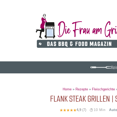
Kei
Home
»
Rezepte
»
Fleischgerichte
FLANK STEAK GRILLEN | 
Aut
4,9
(7)
10 Min