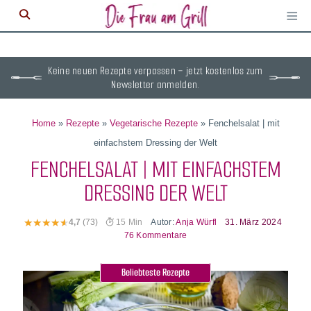
≡
M
ö
Keine neuen Rezepte verpassen – jetzt kostenlos zum
Newsletter anmelden.
Home
»
Rezepte
»
Vegetarische Rezepte
»
Fenchelsalat | mit
einfachstem Dressing der Welt
FENCHELSALAT | MIT EINFACHSTEM
DRESSING DER WELT
Autor:
Anja Würfl
31. März 2024
4,7
(73)
15 Min
76 Kommentare
Beliebteste Rezepte