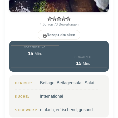
4.66
von
73
Bewertungen
Rezept drucken
VORBEREITUNG
Minuten
15
Min.
GESAMTZEIT
Minuten
15
Min.
Beilage, Beilagensalat, Salat
GERICHT:
International
KÜCHE:
einfach, erfrischend, gesund
STICHWORT: