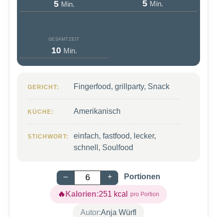
Minuten
Minuten
5
5
Min.
Min.
GESAMTZEIT
Minuten
10
Min.
Fingerfood, grillparty, Snack
GERICHT:
Amerikanisch
KÜCHE:
einfach, fastfood, lecker,
STICHWORT:
schnell, Soulfood
–
+
Portionen
Kalorien:
251
kcal
Autor:
Anja Würfl