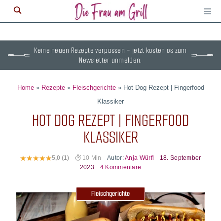
≡
M
ö
Keine neuen Rezepte verpassen – jetzt kostenlos zum
Newsletter anmelden.
Home
»
Rezepte
»
Fleischgerichte
»
Hot Dog Rezept | Fingerfood
Klassiker
HOT DOG REZEPT | FINGERFOOD
KLASSIKER
Autor:
Anja Würfl
18. September
5,0
(1)
10 Min
2023
4 Kommentare
Fleischgerichte