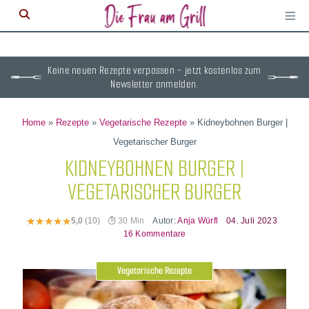
≡
M
ö
Keine neuen Rezepte verpassen – jetzt kostenlos zum
Newsletter anmelden.
Home
»
Rezepte
»
Vegetarische Rezepte
»
Kidneybohnen Burger |
Vegetarischer Burger
KIDNEYBOHNEN BURGER |
VEGETARISCHER BURGER
Autor:
Anja Würfl
04. Juli 2023
5,0
(10)
30 Min
16 Kommentare
Vegetarische Rezepte