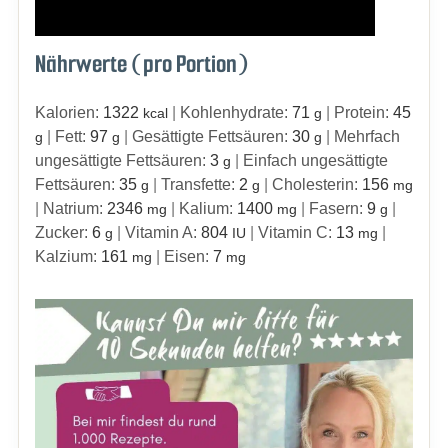
Nährwerte (pro Portion)
Kalorien:
1322
|
Kohlenhydrate:
71
|
Protein:
45
kcal
g
|
Fett:
97
|
Gesättigte Fettsäuren:
30
|
Mehrfach
g
g
g
ungesättigte Fettsäuren:
3
|
Einfach ungesättigte
g
Fettsäuren:
35
|
Transfette:
2
|
Cholesterin:
156
g
g
mg
|
Natrium:
2346
|
Kalium:
1400
|
Fasern:
9
|
mg
mg
g
Zucker:
6
|
Vitamin A:
804
|
Vitamin C:
13
|
g
IU
mg
Kalzium:
161
|
Eisen:
7
mg
mg