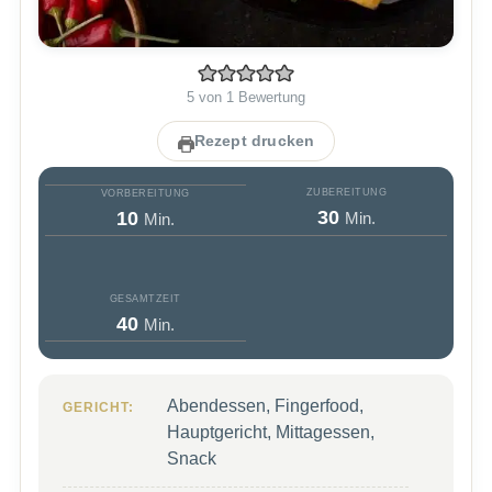
5
von 1 Bewertung
Rezept drucken
ZUBEREITUNG
VORBEREITUNG
Minuten
Minuten
30
10
Min.
Min.
GESAMTZEIT
Minuten
40
Min.
Abendessen, Fingerfood,
GERICHT:
Hauptgericht, Mittagessen,
Snack