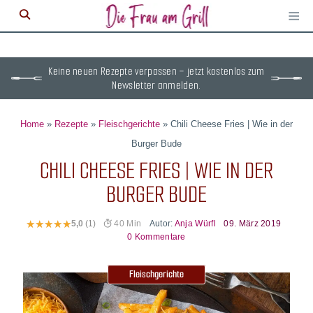
≡
M
ö
Keine neuen Rezepte verpassen – jetzt kostenlos zum
Newsletter anmelden.
Home
»
Rezepte
»
Fleischgerichte
»
Chili Cheese Fries | Wie in der
Burger Bude
CHILI CHEESE FRIES | WIE IN DER
BURGER BUDE
Autor:
Anja Würfl
09. März 2019
5,0
(1)
40 Min
0 Kommentare
Fleischgerichte