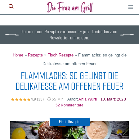
≡
M
ö
Keine neuen Rezepte verpassen – jetzt kostenlos zum
Newsletter anmelden.
Home
»
Rezepte
»
Fisch Rezepte
»
Flammlachs: so gelingt die
Delikatesse am offenen Feuer
FLAMMLACHS: SO GELINGT DIE
DELIKATESSE AM OFFENEN FEUER
Autor:
Anja Würfl
10. März 2023
4,9
(33)
55 Min
52 Kommentare
Fisch Rezepte