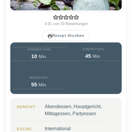
4.91
von
33
Bewertungen
Rezept drucken
ZUBEREITUNG
VORBEREITUNG
Minuten
Minuten
45
10
Min.
Min.
GESAMTZEIT
Minuten
55
Min.
Abendessen, Hauptgericht,
GERICHT:
Mittagessen, Partyessen
International
KÜCHE: