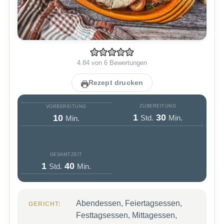
4.84
von
6
Bewertungen
Rezept drucken
ZUBEREITUNG
VORBEREITUNG
Stunde
Minuten
Minuten
1
30
10
Std.
Min.
Min.
GESAMTZEIT
Stunde
Minuten
1
40
Std.
Min.
Abendessen, Feiertagsessen,
GERICHT:
Festtagsessen, Mittagessen,