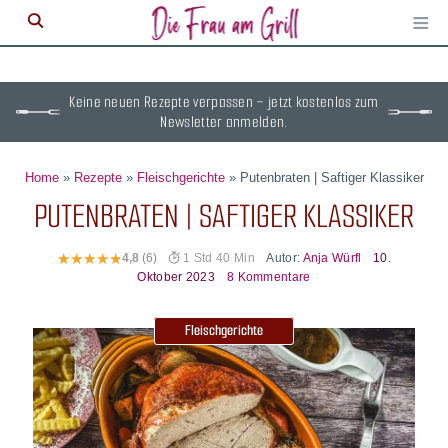
≡
M
ö
Keine neuen Rezepte verpassen – jetzt kostenlos zum
Newsletter anmelden.
Home
»
Rezepte
»
Fleischgerichte
»
Putenbraten | Saftiger Klassiker
PUTENBRATEN | SAFTIGER KLASSIKER
Autor:
Anja Würfl
10.
4,8
(6)
1 Std 40 Min
Oktober 2023
8 Kommentare
Fleischgerichte