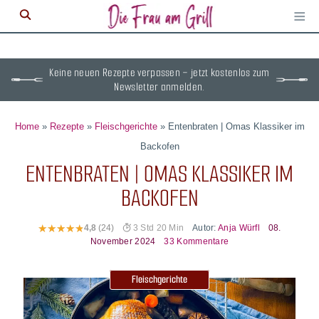
≡
M
ö
Keine neuen Rezepte verpassen – jetzt kostenlos zum
Newsletter anmelden.
Home
»
Rezepte
»
Fleischgerichte
»
Entenbraten | Omas Klassiker im
Backofen
ENTENBRATEN | OMAS KLASSIKER IM
BACKOFEN
Autor:
Anja Würfl
08.
4,8
(24)
3 Std 20 Min
November 2024
33 Kommentare
Fleischgerichte