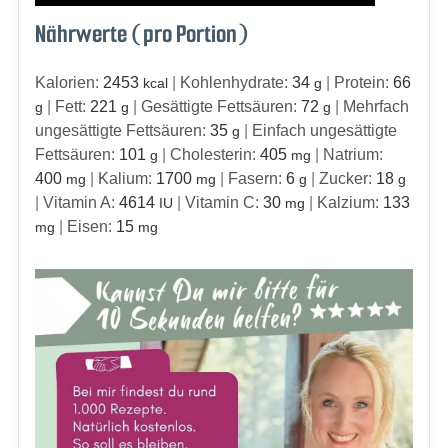
Nährwerte (pro Portion)
Kalorien:
2453
|
Kohlenhydrate:
34
|
Protein:
66
kcal
g
|
Fett:
221
|
Gesättigte Fettsäuren:
72
|
Mehrfach
g
g
g
ungesättigte Fettsäuren:
35
|
Einfach ungesättigte
g
Fettsäuren:
101
|
Cholesterin:
405
|
Natrium:
g
mg
400
|
Kalium:
1700
|
Fasern:
6
|
Zucker:
18
mg
mg
g
g
|
Vitamin A:
4614
|
Vitamin C:
30
|
Kalzium:
133
IU
mg
|
Eisen:
15
mg
mg