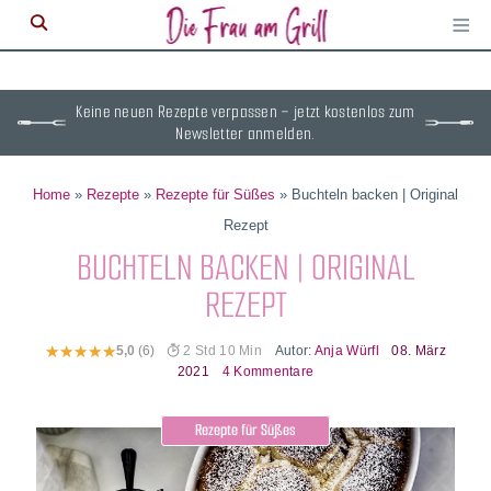
≡
M
ö
Keine neuen Rezepte verpassen – jetzt kostenlos zum
Newsletter anmelden.
Home
»
Rezepte
»
Rezepte für Süßes
»
Buchteln backen | Original
Rezept
BUCHTELN BACKEN | ORIGINAL
REZEPT
Autor:
Anja Würfl
08. März
5,0
(6)
2 Std 10 Min
2021
4 Kommentare
Rezepte für Süßes