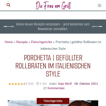
≡
M
ö
Keine neuen Rezepte verpassen – jetzt kostenlos zum
Newsletter anmelden.
Home
»
Rezepte
»
Fleischgerichte
»
Porchetta | gefüllter Rollbraten im
italienischen Style
PORCHETTA | GEFÜLLTER
ROLLBRATEN IM ITALIENISCHEN
STYLE
Autor:
Anja Würfl
08. Oktober 2022
4,7
(14)
3 Std
17 Kommentare
Fleischgerichte