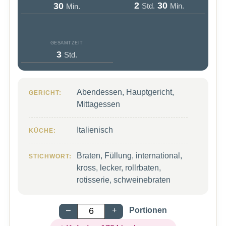
Stunden
Minuten
Minuten
2
30
30
Std.
Min.
Min.
GESAMTZEIT
Stunden
3
Std.
Abendessen, Hauptgericht,
GERICHT:
Mittagessen
Italienisch
KÜCHE:
Braten, Füllung, international,
STICHWORT:
kross, lecker, rollrbaten,
rotisserie, schweinebraten
–
+
Portionen