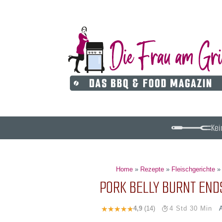
Kei
Home
»
Rezepte
»
Fleischgerichte
PORK BELLY BURNT END
4,9
(14)
4 Std 30 Min