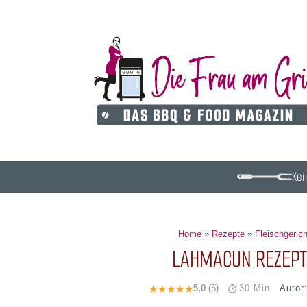
Kei
Home
»
Rezepte
»
Fleischgeric
LAHMACUN REZEPT 
Autor
5,0
(5)
30 Min