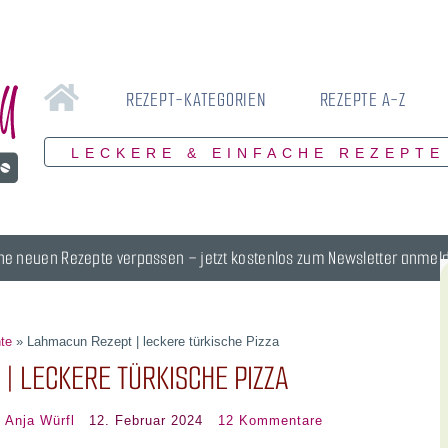
REZEPT-KATEGORIEN
REZEPTE A-Z
LECKERE & EINFACHE REZEPTE
ne neuen Rezepte verpassen – jetzt kostenlos zum Newsletter anmel
hte
»
Lahmacun Rezept | leckere türkische Pizza
| LECKERE TÜRKISCHE PIZZA
:
Anja Würfl
12. Februar 2024
12 Kommentare