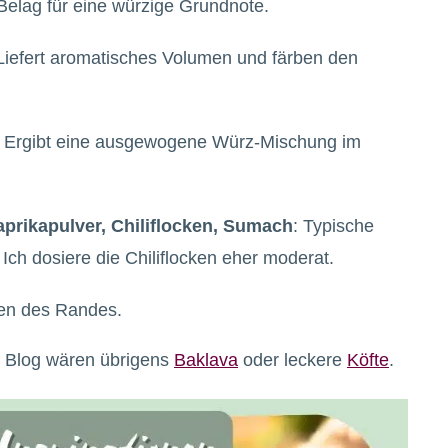
Belag für eine würzige Grundnote.
 Liefert aromatisches Volumen und färben den
: Ergibt eine ausgewogene Würz-Mischung im
prikapulver, Chiliflocken, Sumach
: Typische
ch dosiere die Chiliflocken eher moderat.
hen des Randes.
 Blog wären übrigens
Baklava
oder leckere
Köfte
.