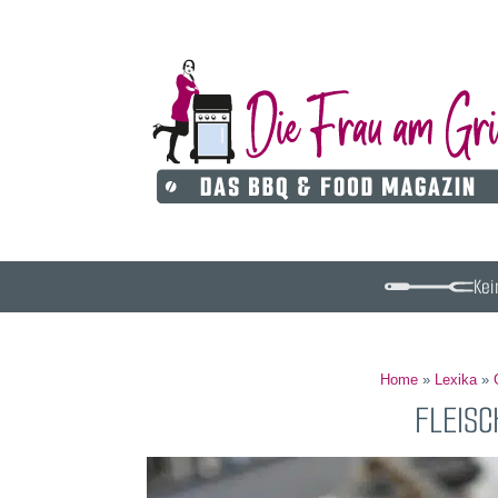
Kei
Home
»
Lexika
»
FLEIS