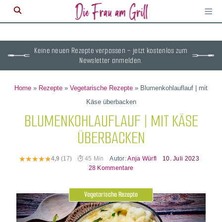
≡
M
ö
Keine neuen Rezepte verpassen – jetzt kostenlos zum
Newsletter anmelden.
Home
»
Rezepte
»
Vegetarische Rezepte
»
Blumenkohlauflauf | mit
Käse überbacken
BLUMENKOHLAUFLAUF | MIT KÄSE
ÜBERBACKEN
Autor:
Anja Würfl
10. Juli 2023
4,9
(17)
45 Min
28 Kommentare
Vegetarische Rezepte