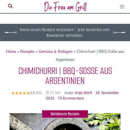
≡
M
ö
Keine neuen Rezepte verpassen – jetzt kostenlos zum
Newsletter anmelden.
Home
»
Rezepte
»
Gemüse & Beilagen
»
Chimichurri | BBQ-Soße aus
Argentinien
CHIMICHURRI | BBQ-SOSSE AUS A
RGENTINIEN
Autor:
Anja Würfl
19. November
4,9
(61)
15 Min
2023
75 Kommentare
Beliebteste Rezepte