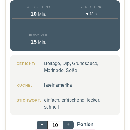
ZUBEREITUNG
VORBEREITUNG
Minuten
Minuten
5
10
Min.
Min.
GESAMTZEIT
Minuten
15
Min.
Beilage, Dip, Grundsauce,
GERICHT:
Marinade, Soße
lateinamerika
KÜCHE:
einfach, erfrischend, lecker,
STICHWORT:
schnell
–
+
Portion