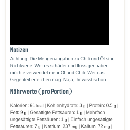
Notizen
Achtung: Die Mengenangaben zu Chili und Öl sind
Richtwerte. Wer es schärfer und flüssiger haben
möchte verwendet mehr Öl und Chili. Wer das
Gegenteil erreichen mag: Naja, ihr wisst schon...
Nährwerte (pro Portion)
Kalorien:
91
|
Kohlenhydrate:
3
|
Protein:
0.5
|
kcal
g
g
Fett:
9
|
Gesättigte Fettsäuren:
1
|
Mehrfach
g
g
ungesättigte Fettsäuren:
1
|
Einfach ungesättigte
g
Fettsäuren:
7
|
Natrium:
237
|
Kalium:
72
|
g
mg
mg