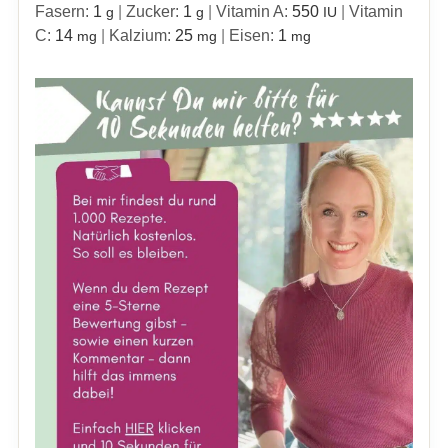
Fasern:
1
|
Zucker:
1
|
Vitamin A:
550
|
Vitamin
g
g
IU
C:
14
|
Kalzium:
25
|
Eisen:
1
mg
mg
mg