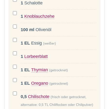
1
Schalotte
1
Knoblauchzehe
100
ml
Olivenöl
1
EL
Essig
(weißer)
1
Lorbeerblatt
1
EL
Thymian
(getrocknet)
1
EL
Oregano
(getrocknet)
0,5
Chilischote
(frisch oder getrocknet,
alternative: 0,5 TL Chiliflocken oder Chilipulver)