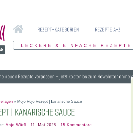
REZEPT-KATEGORIEN
REZEPTE A-Z
LECKERE & EINFACHE REZEPTE
ne neuen Rezepte verpassen – jetzt kostenlos zum Newsletter anmel
eilagen
»
Mojo Rojo Rezept | kanarische Sauce
EPT | KANARISCHE SAUCE
or:
Anja Würfl
11. Mai 2025
15 Kommentare