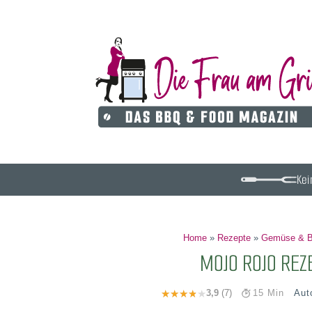
Kei
Home
»
Rezepte
»
Gemüse & B
MOJO ROJO REZ
Aut
3,9
(7)
15 Min