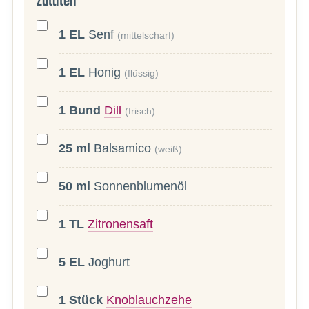
Zutaten
1
EL
Senf
(mittelscharf)
1
EL
Honig
(flüssig)
1
Bund
Dill
(frisch)
25
ml
Balsamico
(weiß)
50
ml
Sonnenblumenöl
1
TL
Zitronensaft
5
EL
Joghurt
1
Stück
Knoblauchzehe