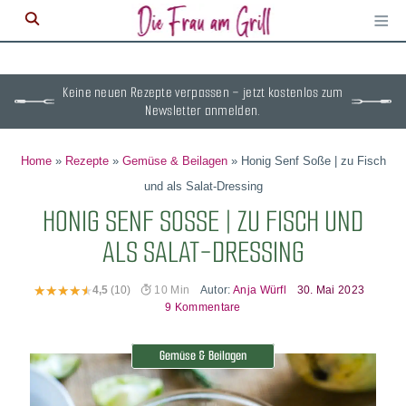
≡
M
ö
Keine neuen Rezepte verpassen – jetzt kostenlos zum
Newsletter anmelden.
Home
»
Rezepte
»
Gemüse & Beilagen
»
Honig Senf Soße | zu Fisch
und als Salat-Dressing
HONIG SENF SOSSE | ZU FISCH UND A
LS SALAT-DRESSING
Autor:
Anja Würfl
30. Mai 2023
4,5
(10)
10 Min
9 Kommentare
Gemüse & Beilagen