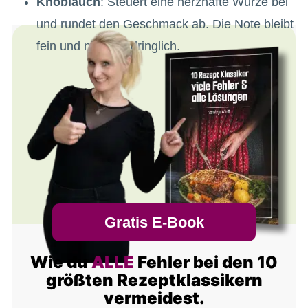
Knoblauch
: Steuert eine herzhafte Würze bei
und rundet den Geschmack ab. Die Note bleibt
fein und nicht aufdringlich.
Gratis E-Book
Wie du
ALLE
Fehler bei den 10
größten Rezeptklassikern
vermeidest.