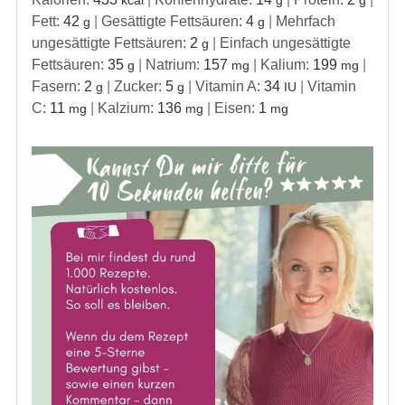
kcal
g
g
Fett:
42
|
Gesättigte Fettsäuren:
4
|
Mehrfach
g
g
ungesättigte Fettsäuren:
2
|
Einfach ungesättigte
g
Fettsäuren:
35
|
Natrium:
157
|
Kalium:
199
|
g
mg
mg
Fasern:
2
|
Zucker:
5
|
Vitamin A:
34
|
Vitamin
g
g
IU
C:
11
|
Kalzium:
136
|
Eisen:
1
mg
mg
mg