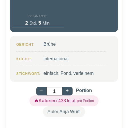
GESAMTZEIT
Stunden
Minuten
2
5
Std.
Min.
Brühe
GERICHT:
International
KÜCHE:
einfach, Fond, verfeinern
STICHWORT:
–
+
Portion
Kalorien:
433
kcal
Autor:
Anja Würfl