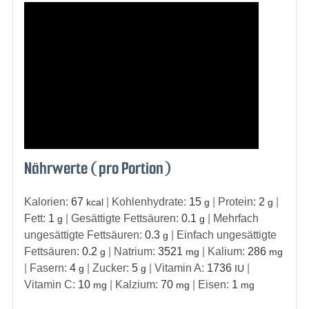
Nährwerte (pro Portion)
Kalorien:
67
|
Kohlenhydrate:
15
|
Protein:
2
|
kcal
g
g
Fett:
1
|
Gesättigte Fettsäuren:
0.1
|
Mehrfach
g
g
ungesättigte Fettsäuren:
0.3
|
Einfach ungesättigte
g
Fettsäuren:
0.2
|
Natrium:
3521
|
Kalium:
286
g
mg
mg
|
Fasern:
4
|
Zucker:
5
|
Vitamin A:
1736
|
g
g
IU
Vitamin C:
10
|
Kalzium:
70
|
Eisen:
1
mg
mg
mg