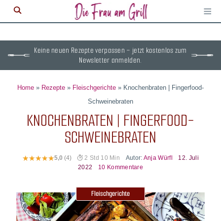
≡
M
ö
Keine neuen Rezepte verpassen – jetzt kostenlos zum
Newsletter anmelden.
Home
»
Rezepte
»
Fleischgerichte
»
Knochenbraten | Fingerfood-
Schweinebraten
KNOCHENBRATEN | FINGERFOOD-
SCHWEINEBRATEN
Autor:
Anja Würfl
12. Juli
5,0
(4)
2 Std 10 Min
2022
10 Kommentare
Fleischgerichte