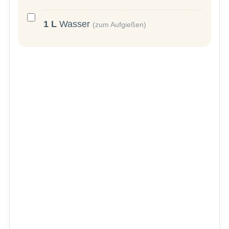
1
L
Wasser
(zum Aufgießen)