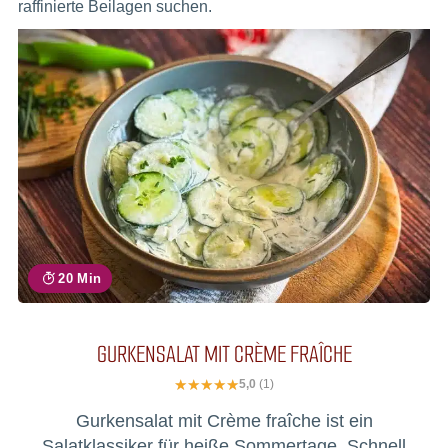
raffinierte Beilagen suchen.
20 Min
GURKENSALAT MIT CRÈME FRAÎCHE
5,0
(1)
Gurkensalat mit Crème fraîche ist ein
Salatklassiker für heiße Sommertage. Schnell