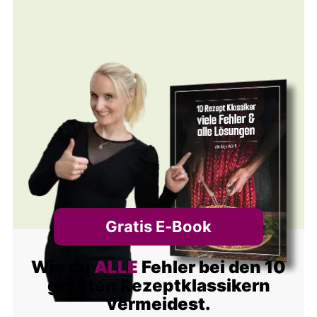
Gratis E‑Book
Wie du
ALLE
Fehler bei den 10
größten Rezeptklassikern
vermeidest.