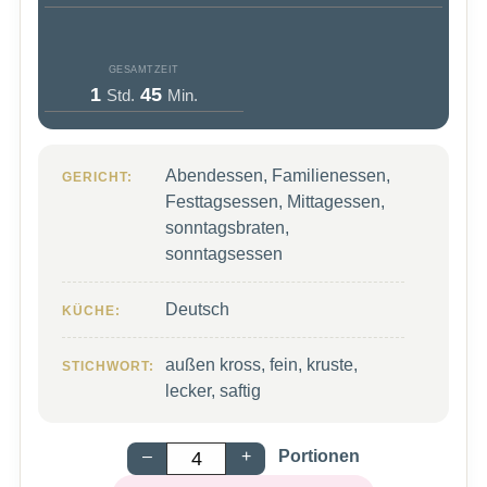
GESAMTZEIT
Stunde
Minuten
1
45
Std.
Min.
Abendessen, Familienessen,
GERICHT:
Festtagsessen, Mittagessen,
sonntagsbraten,
sonntagsessen
Deutsch
KÜCHE:
außen kross, fein, kruste,
STICHWORT:
lecker, saftig
–
+
Portionen