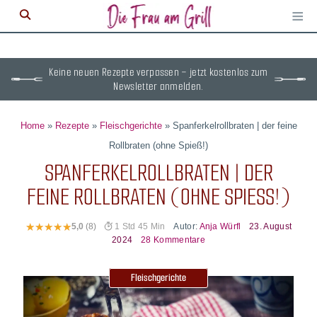
≡
M
ö
Keine neuen Rezepte verpassen – jetzt kostenlos zum
Newsletter anmelden.
Home
»
Rezepte
»
Fleischgerichte
»
Spanferkelrollbraten | der feine
Rollbraten (ohne Spieß!)
SPANFERKELROLLBRATEN | DER
FEINE ROLLBRATEN (OHNE SPIESS!)
Autor:
Anja Würfl
23. August
5,0
(8)
1 Std 45 Min
2024
28 Kommentare
Fleischgerichte