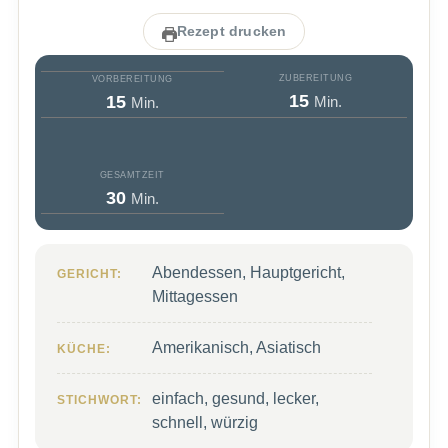
Rezept drucken
ZUBEREITUNG
VORBEREITUNG
Minuten
Minuten
15
15
Min.
Min.
GESAMTZEIT
Minuten
30
Min.
Abendessen, Hauptgericht,
GERICHT:
Mittagessen
Amerikanisch, Asiatisch
KÜCHE:
einfach, gesund, lecker,
STICHWORT:
schnell, würzig