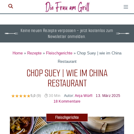
≡
M
ö
Keine neuen Rezepte verpassen – jetzt kostenlos zum
Newsletter anmelden.
Home
»
Rezepte
»
Fleischgerichte
»
Chop Suey | wie im China
Restaurant
CHOP SUEY | WIE IM CHINA
RESTAURANT
Autor:
Anja Würfl
13. März 2025
5,0
(9)
30 Min
18 Kommentare
Fleischgerichte