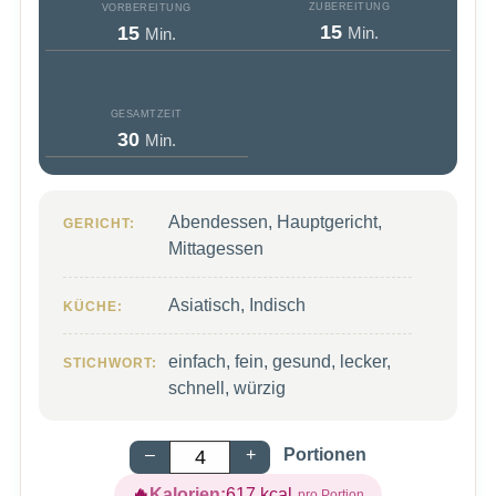
ZUBEREITUNG
VORBEREITUNG
Minuten
Minuten
15
15
Min.
Min.
GESAMTZEIT
Minuten
30
Min.
Abendessen, Hauptgericht,
GERICHT:
Mittagessen
Asiatisch, Indisch
KÜCHE:
einfach, fein, gesund, lecker,
STICHWORT:
schnell, würzig
–
+
Portionen
Kalorien:
617
kcal