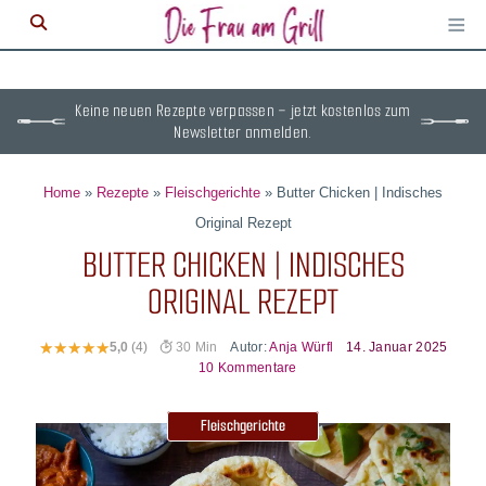
≡
M
ö
Keine neuen Rezepte verpassen – jetzt kostenlos zum
Newsletter anmelden.
Home
»
Rezepte
»
Fleischgerichte
»
Butter Chicken | Indisches
Original Rezept
BUTTER CHICKEN | INDISCHES
ORIGINAL REZEPT
Autor:
Anja Würfl
14. Januar 2025
5,0
(4)
30 Min
10 Kommentare
Fleischgerichte