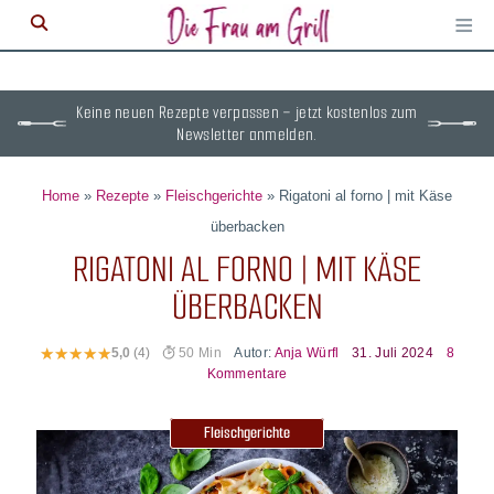
≡
M
ö
Keine neuen Rezepte verpassen – jetzt kostenlos zum
Newsletter anmelden.
Home
»
Rezepte
»
Fleischgerichte
»
Rigatoni al forno | mit Käse
überbacken
RIGATONI AL FORNO | MIT KÄSE
ÜBERBACKEN
Autor:
Anja Würfl
31. Juli 2024
8
5,0
(4)
50 Min
Kommentare
Fleischgerichte