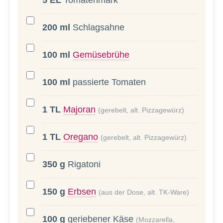
200
ml
Schlagsahne
100
ml
Gemüsebrühe
100
ml
passierte Tomaten
1
TL
Majoran
(gerebelt, alt. Pizzagewürz)
1
TL
Oregano
(gerebelt, alt. Pizzagewürz)
350
g
Rigatoni
150
g
Erbsen
(aus der Dose, alt. TK-Ware)
100
g
geriebener Käse
(Mozzarella,