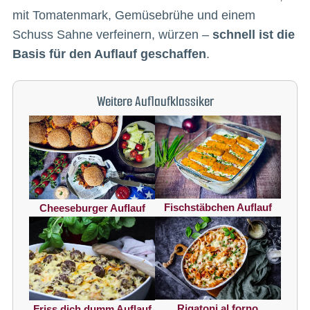
mit Tomatenmark, Gemüsebrühe und einem
Schuss Sahne verfeinern, würzen –
schnell ist die
Basis für den Auflauf geschaffen
.
Weitere Auflaufklassiker
Fischstäbchen Auflauf
Cheeseburger Auflauf
Rigatoni al forno
Friss dich dumm Auflauf