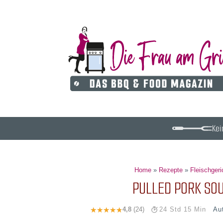
Kei
Home
»
Rezepte
»
Fleischgeri
PULLED PORK SOU
Au
4,8
(24)
24 Std 15 Min