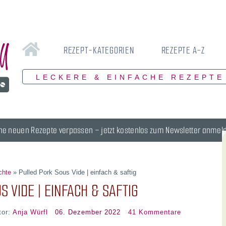
REZEPT-KATEGORIEN
REZEPTE A-Z
LECKERE & EINFACHE REZEPTE
ne neuen Rezepte verpassen – jetzt kostenlos zum Newsletter anmel
chte
»
Pulled Pork Sous Vide | einfach & saftig
S VIDE | EINFACH & SAFTIG
tor:
Anja Würfl
06. Dezember 2022
41 Kommentare