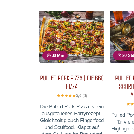
30 Min
20 St
PULLED PORK PIZZA | DIE BBQ
PULLED 
PIZZA
SCHRIT
A
5,0
(3)
Die Pulled Pork Pizza ist ein
ausgefallenes Partyrezept.
Pulled Por
Gleichzeitig auch Fingerfood
für vie
und Soulfood. Klappt auf
Highlight 