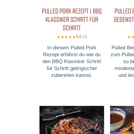
PULLED PORK REZEPT | BBQ
PULLED 
KLASSIKER SCHRITT FÜR
GEGENST
SCHRITT
5,0
(1)
In diesem Pulled Pork
Pulled Be
Rezept erfährst du wie du
zum Pulle
den BBQ Klassiker Schritt
so b
für Schritt gelingsicher
mindest
zubereiten kannst.
und le