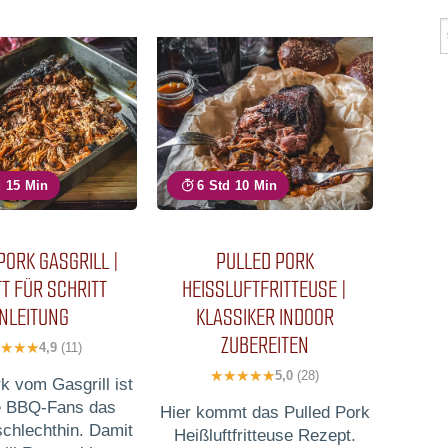
d 15 Min
6 Std 10 Min
PORK GASGRILL |
PULLED PORK
T FÜR SCHRITT
HEISSLUFTFRITTEUSE | K
NLEITUNG
LASSIKER INDOOR Z
UBEREITEN
4,9
(11)
5,0
(28)
k vom Gasgrill ist
le BBQ-Fans das
Hier kommt das Pulled Pork
schlechthin. Damit
Heißluftfritteuse Rezept.