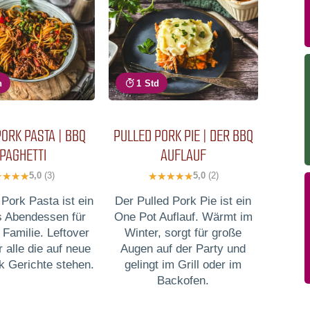
n
1 Std
ORK PASTA | BBQ
PULLED PORK PIE | DER BBQ
PAGHETTI
AUFLAUF
5,0
(3)
5,0
(2)
 Pork Pasta ist ein
Der Pulled Pork Pie ist ein
s Abendessen für
One Pot Auflauf. Wärmt im
 Familie. Leftover
Winter, sorgt für große
 alle die auf neue
Augen auf der Party und
k Gerichte stehen.
gelingt im Grill oder im
Backofen.