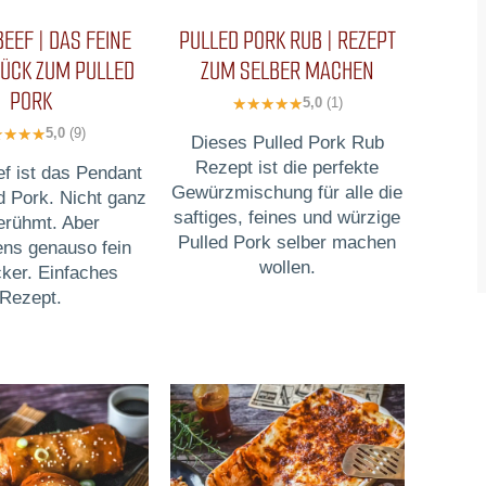
BEEF | DAS FEINE
PULLED PORK RUB | REZEPT
ÜCK ZUM PULLED
ZUM SELBER MACHEN
PORK
5,0
(1)
5,0
(9)
Dieses Pulled Pork Rub
Rezept ist die perfekte
ef ist das Pendant
Gewürzmischung für alle die
d Pork. Nicht ganz
saftiges, feines und würzige
erühmt. Aber
Pulled Pork selber machen
ens genauso fein
wollen.
cker. Einfaches
Rezept.