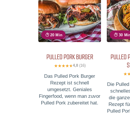
20 Min
30 Mi
PULLED PORK BURGER
PULLED P
S
4,8
(16)
Das Pulled Pork Burger
Rezept ist schnell
Die Pulled
umgesetzt. Geniales
schnelle
Fingerfood, wenn man zuvor
die ganze
Pulled Pork zubereitet hat.
Rezept für
Pulled Por