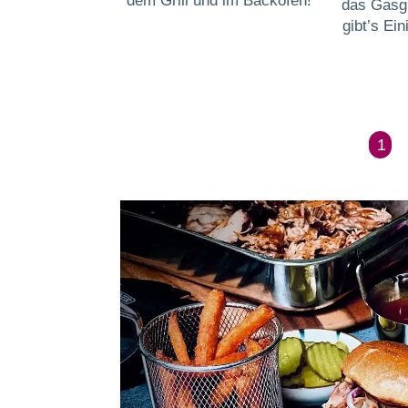
dem Grill und im Backofen!
das Gasgr
gibt’s Ei
1