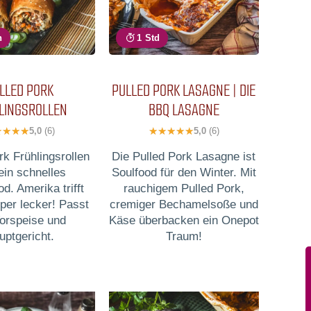
n
1 Std
LLED PORK
PULLED PORK LASAGNE | DIE
LINGSROLLEN
BBQ LASAGNE
5,0
(6)
5,0
(6)
rk Frühlingsrollen
Die Pulled Pork Lasagne ist
ein schnelles
Soulfood für den Winter. Mit
d. Amerika trifft
rauchigem Pulled Pork,
per lecker! Passt
cremiger Bechamelsoße und
Vorspeise und
Käse überbacken ein Onepot
uptgericht.
Traum!