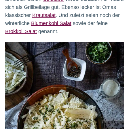
sich als Grillbeilage gut. Ebenso lecker ist Omas
klassischer
Krautsalat
. Und zuletzt seien noch der
winterliche
Blumenkohl Salat
sowie der feine
Brokkoli Salat
genannt.