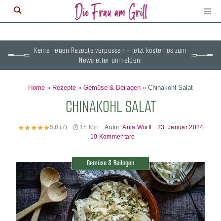
≡
M
ö
Keine neuen Rezepte verpassen – jetzt kostenlos zum
Newsletter anmelden.
Home
»
Rezepte
»
Gemüse & Beilagen
»
Chinakohl Salat
CHINAKOHL SALAT
Autor:
Anja Würfl
23. Januar 2024
5,0
(7)
15 Min
10 Kommentare
Gemüse & Beilagen