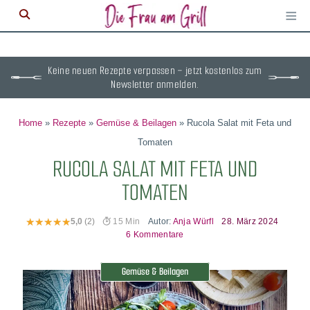
≡
M
ö
Keine neuen Rezepte verpassen – jetzt kostenlos zum
Newsletter anmelden.
Home
»
Rezepte
»
Gemüse & Beilagen
»
Rucola Salat mit Feta und
Tomaten
RUCOLA SALAT MIT FETA UND
TOMATEN
Autor:
Anja Würfl
28. März 2024
5,0
(2)
15 Min
6 Kommentare
Gemüse & Beilagen