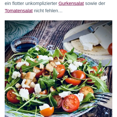
ein flotter unkomplizierter
Gurkensalat
sowie der
Tomatensalat
nicht fehlen…