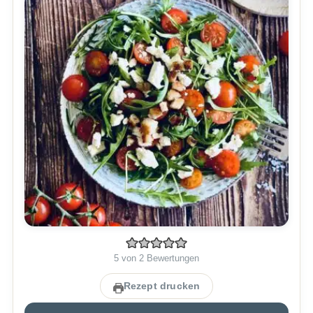
5
von
2
Bewertungen
Rezept drucken