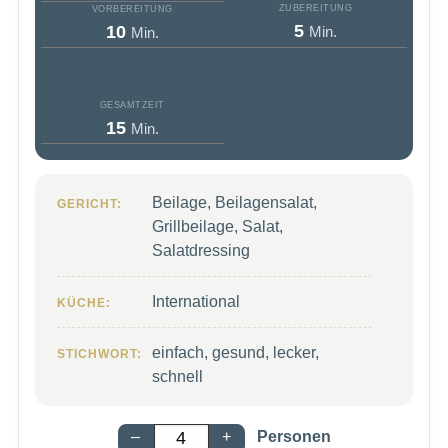
ZUBEREITUNG
VORBEREITUNG
Minuten
Minuten
5
10
Min.
Min.
GESAMTZEIT
Minuten
15
Min.
Beilage, Beilagensalat,
GERICHT:
Grillbeilage, Salat,
Salatdressing
International
KÜCHE:
einfach, gesund, lecker,
STICHWORT:
schnell
–
+
Personen