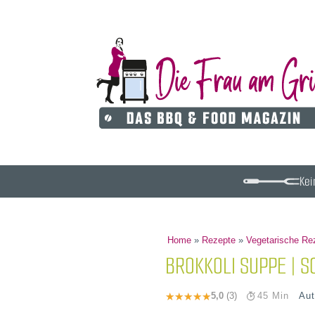
Kei
Home
»
Rezepte
»
Vegetarische Re
BROKKOLI SUPPE | S
Aut
5,0
(3)
45 Min