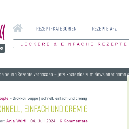
REZEPT-KATEGORIEN
REZEPTE A-Z
LECKERE & EINFACHE REZEPTE
ne neuen Rezepte verpassen – jetzt kostenlos zum Newsletter anmel
zepte
»
Brokkoli Suppe | schnell, einfach und cremig
CHNELL, EINFACH UND CREMIG
or:
Anja Würfl
04. Juli 2024
6 Kommentare