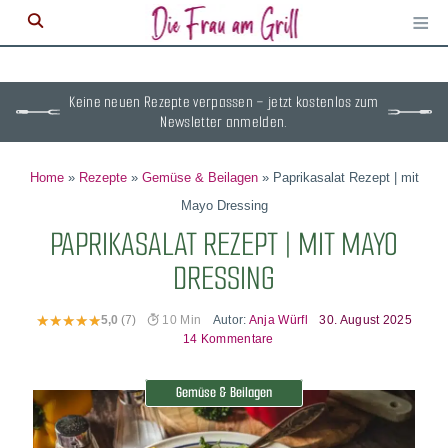
≡
M
ö
Keine neuen Rezepte verpassen – jetzt kostenlos zum
Newsletter anmelden.
Home
»
Rezepte
»
Gemüse & Beilagen
»
Paprikasalat Rezept | mit
Mayo Dressing
PAPRIKASALAT REZEPT | MIT MAYO
DRESSING
Autor:
Anja Würfl
30. August 2025
5,0
(7)
10 Min
14 Kommentare
Gemüse & Beilagen