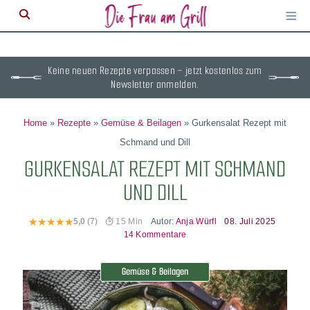
≡
M
ö
Keine neuen Rezepte verpassen – jetzt kostenlos zum
Newsletter anmelden.
Home
»
Rezepte
»
Gemüse & Beilagen
»
Gurkensalat Rezept mit
Schmand und Dill
GURKENSALAT REZEPT MIT SCHMAND
UND DILL
Autor:
Anja Würfl
08. Juli 2025
5,0
(7)
15 Min
14 Kommentare
Gemüse & Beilagen