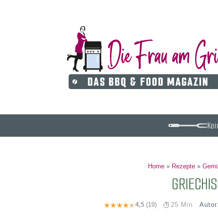
Kei
Home
»
Rezepte
»
Gemü
GRIECHI
Auto
4,5
(19)
25 Min