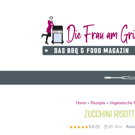
Kei
Home
»
Rezepte
»
Vegetarische 
ZUCCHINI RISOT
Aut
5,0
(5)
45 Min