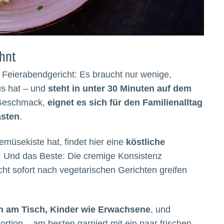
hnt
e Feierabendgericht: Es braucht nur wenige,
us hat – und
steht in unter 30 Minuten auf dem
r Geschmack,
eignet es sich für den Familienalltag
ästen
.
müsekiste hat, findet hier eine
köstliche
. Und das Beste: Die cremige Konsistenz
cht sofort nach vegetarischen Gerichten greifen
ln am Tisch, Kinder wie Erwachsene
, und
rtion – am besten garniert mit ein paar frischen