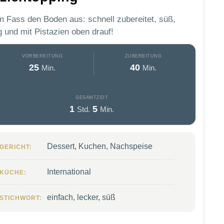
 Fass den Boden aus: schnell zubereitet, süß,
g und mit Pistazien oben drauf!
VORBEREITUNG
ZUBEREITUNG
Minuten
Minuten
25
40
Min.
Min.
GESAMTZEIT
Stunde
Minuten
1
5
Std.
Min.
Dessert, Kuchen, Nachspeise
GERICHT:
International
KÜCHE:
einfach, lecker, süß
STICHWORT: