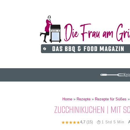
Kei
Home
»
Rezepte
»
Rezepte für Süßes
ZUCCHINIKUCHEN | MIT S
4,7
(15)
1 Std 5 Min