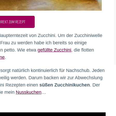
IREKT ZUM REZEPT
Haupterntezeit von Zucchini. Um der Zucchiniwelle
rau zu werden habe ich bereits so einige
in petto. Wie etwa
gefüllte Zucchini
, die flotten
nne
.
rgt natürlich kontinuierlich für Nachschub. Jeden
eilig werden. Darum backen wir zur Abwechslung
ini Rezepten einen
süßen Zucchinikuchen
. Der
wie mein
Nusskuchen
…