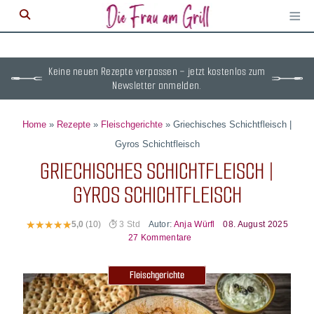
≡
M
ö
Keine neuen Rezepte verpassen – jetzt kostenlos zum
Newsletter anmelden.
Home
»
Rezepte
»
Fleischgerichte
»
Griechisches Schichtfleisch |
Gyros Schichtfleisch
GRIECHISCHES SCHICHTFLEISCH |
GYROS SCHICHTFLEISCH
Autor:
Anja Würfl
08. August 2025
5,0
(10)
3 Std
27 Kommentare
Fleischgerichte