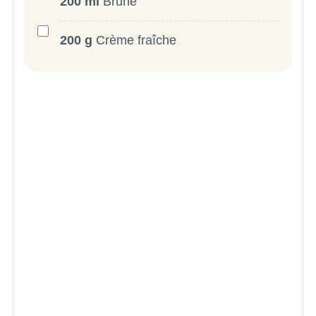
200
ml
Brühe
200
g
Crème fraîche