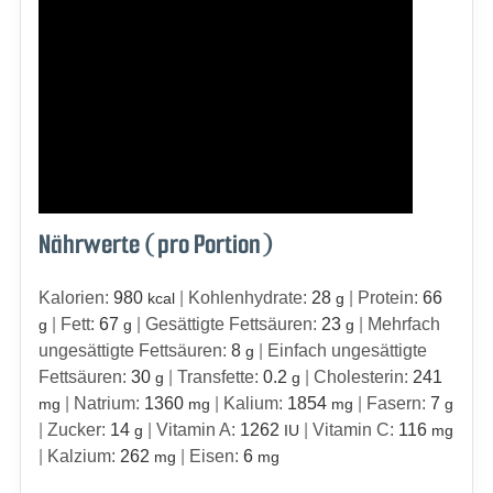
Nährwerte (pro Portion)
Kalorien:
980
|
Kohlenhydrate:
28
|
Protein:
66
kcal
g
|
Fett:
67
|
Gesättigte Fettsäuren:
23
|
Mehrfach
g
g
g
ungesättigte Fettsäuren:
8
|
Einfach ungesättigte
g
Fettsäuren:
30
|
Transfette:
0.2
|
Cholesterin:
241
g
g
|
Natrium:
1360
|
Kalium:
1854
|
Fasern:
7
mg
mg
mg
g
|
Zucker:
14
|
Vitamin A:
1262
|
Vitamin C:
116
g
IU
mg
|
Kalzium:
262
|
Eisen:
6
mg
mg