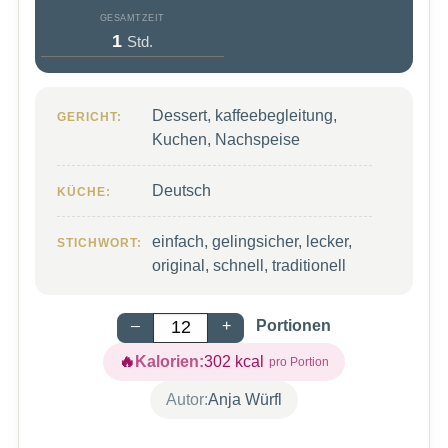
GESAMTZEIT
Stunde
1
Std.
Dessert, kaffeebegleitung,
GERICHT:
Kuchen, Nachspeise
Deutsch
KÜCHE:
einfach, gelingsicher, lecker,
STICHWORT:
original, schnell, traditionell
–
+
Portionen
Kalorien:
302
kcal
Autor:
Anja Würfl