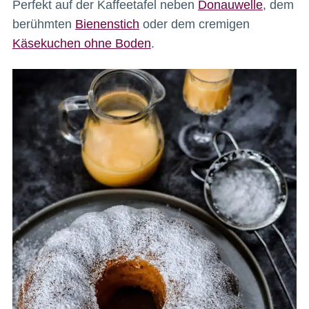
Perfekt auf der Kaffeetafel neben
Donauwelle
, dem
berühmten
Bienenstich
oder dem cremigen
Käsekuchen ohne Boden
.