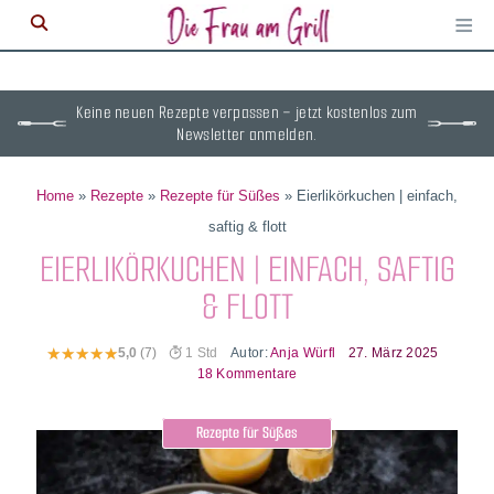
≡
M
ö
Keine neuen Rezepte verpassen – jetzt kostenlos zum
Newsletter anmelden.
Home
»
Rezepte
»
Rezepte für Süßes
»
Eierlikörkuchen | einfach,
saftig & flott
EIERLIKÖRKUCHEN | EINFACH, SAFTIG
& FLOTT
Autor:
Anja Würfl
27. März 2025
5,0
(7)
1 Std
18 Kommentare
Rezepte für Süßes