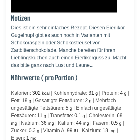
Notizen
Dies ist ein sehr einfaches Rezept. Diesen Eierlikör
Gugelhupf gibt es auch noch in Varianten mit
Schokoraspeln oder Schokostreusel von
Zartbitterschokolade. Manche bereiten für ihren
Lieblingskuchen auch einen Eierlikörguss zu. Macht
das bitte ganz nach Lust und Laune...
Nährwerte (pro Portion)
Kalorien:
302
|
Kohlenhydrate:
31
|
Protein:
4
|
kcal
g
g
Fett:
18
|
Gesättigte Fettsäuren:
2
|
Mehrfach
g
g
ungesättigte Fettsäuren:
5
|
Einfach ungesättigte
g
Fettsäuren:
11
|
Transfette:
0.1
|
Cholesterin:
68
g
g
|
Natrium:
36
|
Kalium:
44
|
Fasern:
0.5
|
mg
mg
mg
g
Zucker:
0.3
|
Vitamin A:
99
|
Kalzium:
18
|
g
IU
mg
Eisen:
1
mg