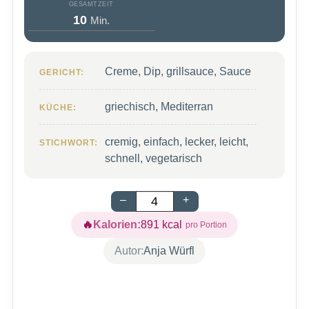
GESAMTZEIT
Minuten
10
Min.
Creme, Dip, grillsauce, Sauce
GERICHT:
griechisch, Mediterran
KÜCHE:
cremig, einfach, lecker, leicht,
STICHWORT:
schnell, vegetarisch
–
+
Kalorien:
891
kcal
Autor:
Anja Würfl