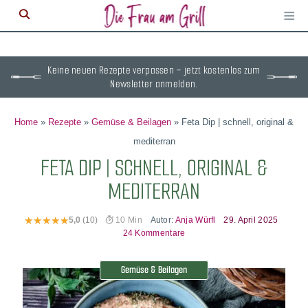
≡
M
ö
Keine neuen Rezepte verpassen – jetzt kostenlos zum
Newsletter anmelden.
Home
»
Rezepte
»
Gemüse & Beilagen
»
Feta Dip | schnell, original &
mediterran
FETA DIP | SCHNELL, ORIGINAL &
MEDITERRAN
Autor:
Anja Würfl
29. April 2025
5,0
(10)
10 Min
24 Kommentare
Gemüse & Beilagen