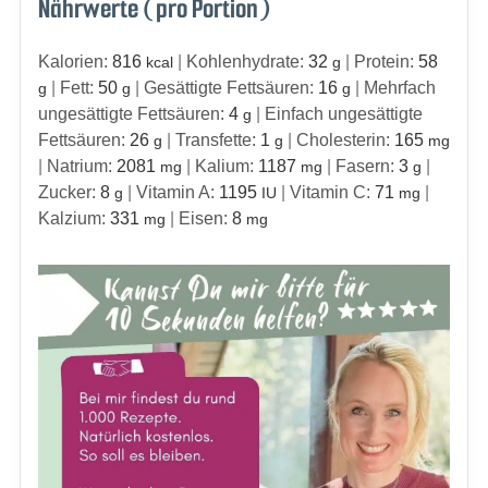
Nährwerte (pro Portion)
Kalorien:
816
|
Kohlenhydrate:
32
|
Protein:
58
kcal
g
|
Fett:
50
|
Gesättigte Fettsäuren:
16
|
Mehrfach
g
g
g
ungesättigte Fettsäuren:
4
|
Einfach ungesättigte
g
Fettsäuren:
26
|
Transfette:
1
|
Cholesterin:
165
g
g
mg
|
Natrium:
2081
|
Kalium:
1187
|
Fasern:
3
|
mg
mg
g
Zucker:
8
|
Vitamin A:
1195
|
Vitamin C:
71
|
g
IU
mg
Kalzium:
331
|
Eisen:
8
mg
mg