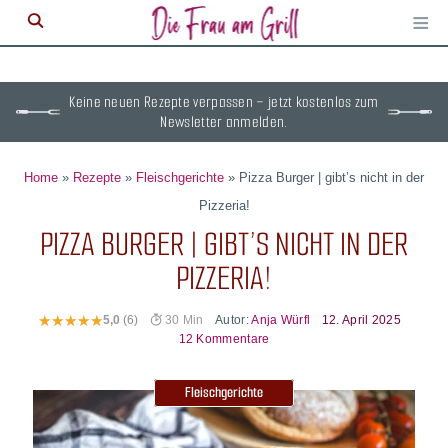
≡
M
ö
Keine neuen Rezepte verpassen – jetzt kostenlos zum
Newsletter anmelden.
Home
»
Rezepte
»
Fleischgerichte
»
Pizza Burger | gibt’s nicht in der
Pizzeria!
PIZZA BURGER | GIBT’S NICHT IN DER
PIZZERIA!
Autor:
Anja Würfl
12. April 2025
5,0
(6)
30 Min
12 Kommentare
Fleischgerichte