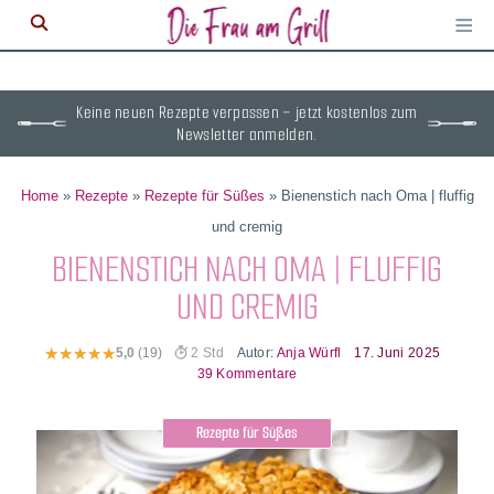
≡
M
ö
Keine neuen Rezepte verpassen – jetzt kostenlos zum
Newsletter anmelden.
Home
»
Rezepte
»
Rezepte für Süßes
»
Bienenstich nach Oma | fluffig
und cremig
BIENENSTICH NACH OMA | FLUFFIG
UND CREMIG
Autor:
Anja Würfl
17. Juni 2025
5,0
(19)
2 Std
39 Kommentare
Rezepte für Süßes